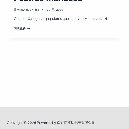
作者
xtw183877ddd
13 3 月, 2026
Content Categorías populares que incluyen Marisqueria N…
MENÚ
阅读更多
DEL
RESTAURANTE
NOVA
ALBACETE
PDF
POSTRES
MARISCOS
Copyright © 2026 Powered by 南京伊斯达电子有限公司