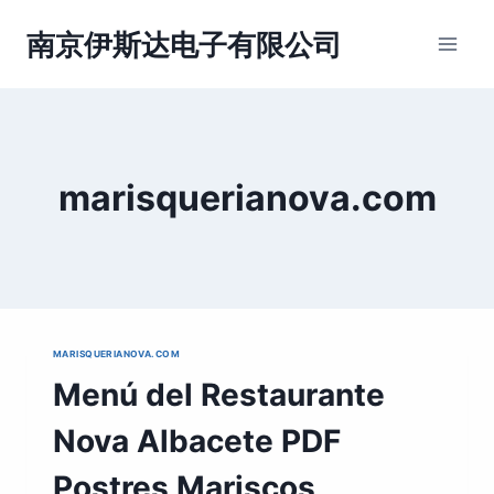
跳
到
南京伊斯达电子有限公司
内
容
marisquerianova.com
MARISQUERIANOVA.COM
Menú del Restaurante
Nova Albacete PDF
Postres Mariscos