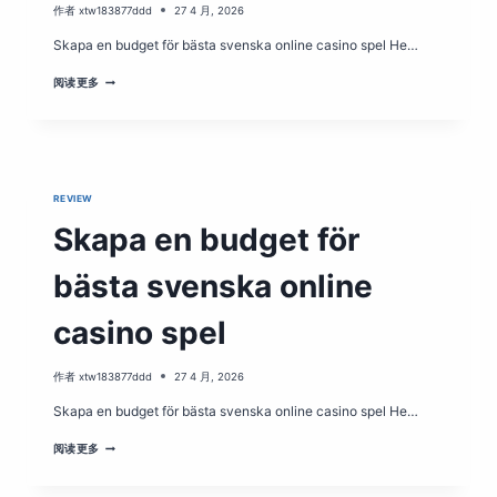
作者
xtw183877ddd
27 4 月, 2026
Skapa en budget för bästa svenska online casino spel He…
SKAPA
阅读更多
EN
BUDGET
FÖR
BÄSTA
SVENSKA
ONLINE
REVIEW
CASINO
Skapa en budget för
SPEL
bästa svenska online
casino spel
作者
xtw183877ddd
27 4 月, 2026
Skapa en budget för bästa svenska online casino spel He…
SKAPA
阅读更多
EN
BUDGET