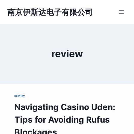
跳
到
南京伊斯达电子有限公司
内
容
review
REVIEW
Navigating Casino Uden:
Tips for Avoiding Rufus
Blockages