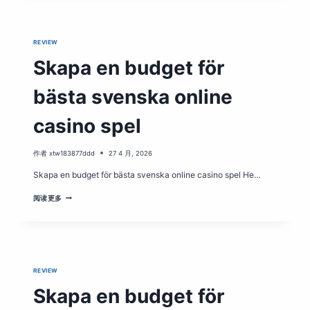
FÖR
BÄSTA
SVENSKA
ONLINE
REVIEW
CASINO
Skapa en budget för
SPEL
bästa svenska online
casino spel
作者
xtw183877ddd
27 4 月, 2026
Skapa en budget för bästa svenska online casino spel He…
SKAPA
阅读更多
EN
BUDGET
FÖR
BÄSTA
SVENSKA
ONLINE
REVIEW
CASINO
Skapa en budget för
SPEL