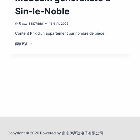
Sin-le-Noble
作者
xtw183877ddd
15 4 月, 2026
Content Prix d’un appartement par nombre de pièce…
PRENDRE
阅读更多
RENDEZ-
VOUS:
DR
LOTOI
DUMAS
SARA
MÉDECIN
GÉNÉRALISTE
À
SIN-
LE-
NOBLE
Copyright © 2026 Powered by 南京伊斯达电子有限公司