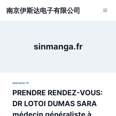
跳
到
南京伊斯达电子有限公司
内
容
sinmanga.fr
SINMANGA.FR
PRENDRE RENDEZ-VOUS:
DR LOTOI DUMAS SARA
médecin généraliste à