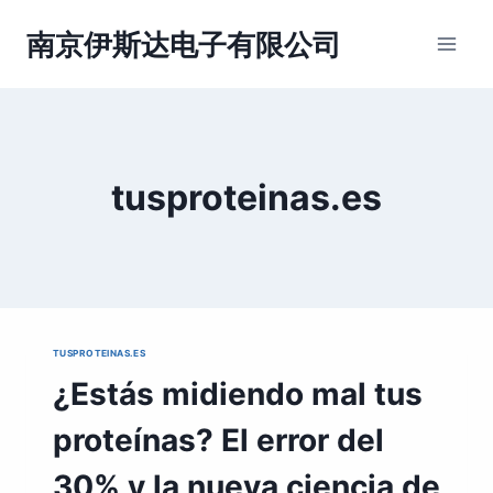
跳
到
南京伊斯达电子有限公司
内
容
tusproteinas.es
TUSPROTEINAS.ES
¿Estás midiendo mal tus
proteínas? El error del
30% y la nueva ciencia de