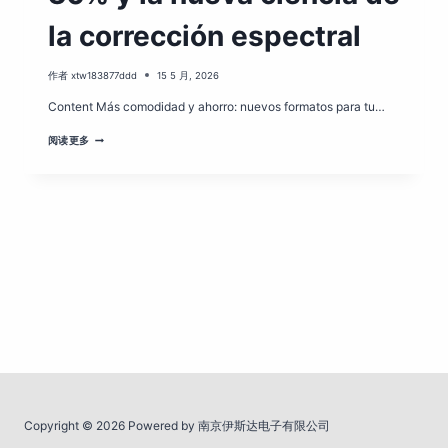
la corrección espectral
作者
xtw183877ddd
15 5 月, 2026
Content Más comodidad y ahorro: nuevos formatos para tu…
¿ESTÁS
阅读更多
MIDIENDO
MAL
TUS
PROTEÍNAS?
EL
ERROR
DEL
30%
Y
LA
NUEVA
CIENCIA
DE
LA
CORRECCIÓN
ESPECTRAL
Copyright © 2026 Powered by 南京伊斯达电子有限公司